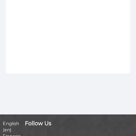
Follow Us
English
‎(en)‎