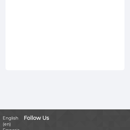
Follow Us
English
‎(en)‎