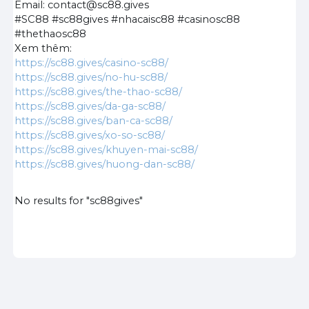
Email: contact@sc88.gives
#SC88 #sc88gives #nhacaisc88 #casinosc88
#thethaosc88
Xem thêm:
https://sc88.gives/casino-sc88/
https://sc88.gives/no-hu-sc88/
https://sc88.gives/the-thao-sc88/
https://sc88.gives/da-ga-sc88/
https://sc88.gives/ban-ca-sc88/
https://sc88.gives/xo-so-sc88/
https://sc88.gives/khuyen-mai-sc88/
https://sc88.gives/huong-dan-sc88/
No results for "sc88gives"