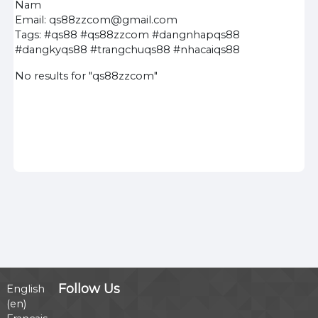
Nam
Email: qs88zzcom@gmail.com
Tags: #qs88 #qs88zzcom #dangnhapqs88
#dangkyqs88 #trangchuqs88 #nhacaiqs88
No results for "qs88zzcom"
Follow Us
English
‎(en)‎