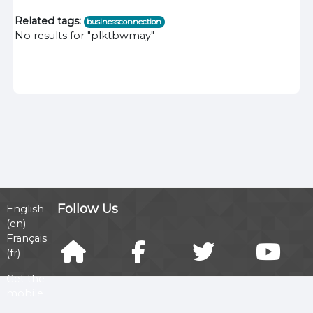
Related tags:
businessconnection
No results for "plktbwmay"
Follow Us
English
‎(en)‎
Français
‎(fr)‎
Get the
mobile
app