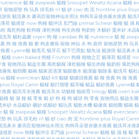
nutrience 貓 糧
ziwipeak 貓糧
Snoopet
Wealtz
Acana 貓糧
ev
所
寵物尿墊
狗 玩具
排毛粉
n1 貓 砂
ciao 肉 泥
frontline plus
Roya
貓淚痕
貓流鼻水
麥高臣寵物神仙水用法
狗狗耳朵發炎藥水推薦
貓洗
貓薄荷
貓感冒
now 狗糧
貓沖涼
肛門線
primal
Schesir
貓糧
貓 濕 
奶粉
風乾狗糧
軟狗糧
凍乾狗糧
狗生肉糧
狗奶粉
木貓砂
粟米砂
水晶
貓洗耳
貓杜蟲藥
orijen 狗 糧
canidae 狗 糧
nutrience 貓 糧
ziwi
推薦
狗 糧 推薦
貓 癬
狗皮膚病
寵物 神仙 水
狗 廁所
寵物尿墊
狗 玩具
砂推薦
Lysine貓
貓甩毛
貓牙石
貓下巴黑點
貓魚油
貓淚痕
貓流鼻水
gy 貓糧
oven baked 狗糧
Fromm 狗糧
植物之芯
貓薄荷
貓感冒
no
零食
寵物用品
貓益生菌
風乾貓糧
凍乾貓糧
貓生肉糧
貓奶粉
風乾狗
貓傢俬
貓頸圈
貓碗
貓家居清潔
貓眼藥水
貓潔齒
貓除蚤
貓洗耳
貓杜
na 貓糧
everclean 貓砂
k9 貓罐
貓罐頭推薦
貓 糧 推薦
狗 糧 推薦
 plus
Royal Canin 貓糧
貓打噴嚏
貓耳蟎
貓蝨
貓砂推薦
Lysine貓
水推薦
貓洗耳水推薦
貓洗耳水
幼貓糧
貓絕育
trilogy 貓糧
oven ba
貓糧
貓 濕 糧
貓 零食
貓 砂
狗 糧
狗 罐頭
狗 零食
寵物用品
貓益生菌
粟米砂
水晶貓砂
礦砂
紙貓砂
貓玩具
貓飲水機
貓傢俬
貓頸圈
貓碗
貓
ce 貓 糧
ziwipeak 貓糧
Snoopet
Wealtz
Acana 貓糧
everclea
尿墊
狗 玩具
排毛粉
n1 貓 砂
ciao 肉 泥
frontline plus
Royal Cani
貓流鼻水
麥高臣寵物神仙水用法
狗狗耳朵發炎藥水推薦
貓洗耳水推
貓感冒
now 狗糧
貓沖涼
肛門線
primal
Schesir
貓糧
貓 濕 糧
貓 