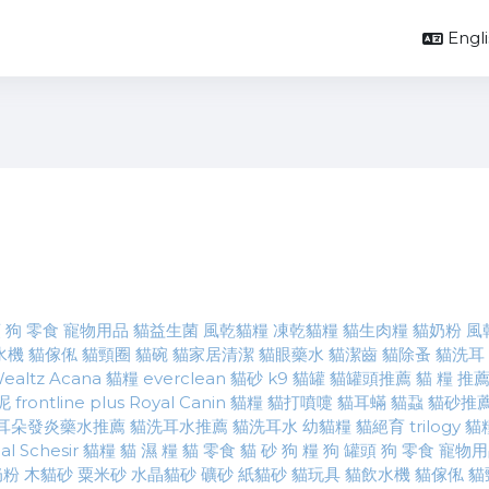
Englis
頭
狗 零食
寵物用品
貓益生菌
風乾貓糧
凍乾貓糧
貓生肉糧
貓奶粉
風
水機
貓傢俬
貓頸圈
貓碗
貓家居清潔
貓眼藥水
貓潔齒
貓除蚤
貓洗耳
ealtz
Acana 貓糧
everclean 貓砂
k9 貓罐
貓罐頭推薦
貓 糧 推
 泥
frontline plus
Royal Canin 貓糧
貓打噴嚏
貓耳蟎
貓蝨
貓砂推
耳朵發炎藥水推薦
貓洗耳水推薦
貓洗耳水
幼貓糧
貓絕育
trilogy 貓
al
Schesir
貓糧
貓 濕 糧
貓 零食
貓 砂
狗 糧
狗 罐頭
狗 零食
寵物用
奶粉
木貓砂
粟米砂
水晶貓砂
礦砂
紙貓砂
貓玩具
貓飲水機
貓傢俬
貓