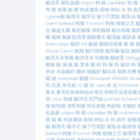
貓洗耳
貓杜蟲藥
orijen 狗 糧
canidae 狗 糧
狗 糧 推薦
貓 癬
狗皮膚病
寵物 神仙 水
狗 廁
Lysine貓
貓甩毛
貓牙石
貓下巴黑點
貓魚油
oven baked 狗糧
Fromm 狗糧
植物之芯
品
貓益生菌
風乾貓糧
凍乾貓糧
貓生肉糧
貓
圈
貓碗
貓家居清潔
貓眼藥水
貓潔齒
貓除蚤
everclean 貓砂
k9 貓罐
貓罐頭推薦
貓 糧 
Royal Canin 貓糧
貓打噴嚏
貓耳蟎
貓蝨
貓
貓洗耳水推薦
貓洗耳水
幼貓糧
貓絕育
trilo
貓糧
貓 濕 糧
貓 零食
貓 砂
狗 糧
狗 罐頭
狗 
米砂
水晶貓砂
礦砂
紙貓砂
貓玩具
貓飲水機
貓 糧
ziwipeak 貓糧
Snoopet
Wealtz
Aca
狗 玩具
排毛粉
n1 貓 砂
ciao 肉 泥
frontline
鼻水
麥高臣寵物神仙水用法
狗狗耳朵發炎藥
冒
now 狗糧
貓沖涼
肛門線
primal
Schesir
糧
軟狗糧
凍乾狗糧
狗生肉糧
狗奶粉
木貓砂
杜蟲藥
orijen 狗 糧
canidae 狗 糧
nutrien
薦
貓 癬
狗皮膚病
寵物 神仙 水
狗 廁所
寵物
貓
貓甩毛
貓牙石
貓下巴黑點
貓魚油
貓淚痕
baked 狗糧
Fromm 狗糧
植物之芯
貓薄荷