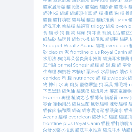
生菌
風乾貓糧
凍乾貓糧
貓生肉糧
貓奶粉
風
貓家居清潔
貓眼藥水
貓潔齒
貓除蚤
貓洗耳
貓砂
k9 貓罐
貓罐頭推薦
貓 糧 推薦
狗 糧 推
貓糧
貓打噴嚏
貓耳蟎
貓蝨
貓砂推薦
Lysine
貓洗耳水
幼貓糧
貓絕育
trilogy 貓糧
oven 
食
貓 砂
狗 糧
狗 罐頭
狗 零食
寵物用品
貓益
紙貓砂
貓玩具
貓飲水機
貓傢俬
貓頸圈
貓碗
Snoopet
Wealtz
Acana 貓糧
everclean
砂
ciao 肉 泥
frontline plus
Royal Canin 
水用法
狗狗耳朵發炎藥水推薦
貓洗耳水推薦
肛門線
primal
Schesir
貓糧
貓 濕 糧
貓 零食
生肉糧
狗奶粉
木貓砂
粟米砂
水晶貓砂
礦砂
canidae 狗 糧
nutrience 貓 糧
ziwipeak 
物 神仙 水
狗 廁所
寵物尿墊
狗 玩具
排毛粉
n
下巴黑點
貓魚油
貓淚痕
貓流鼻水
麥高臣寵物
Fromm 狗糧
植物之芯
貓薄荷
貓感冒
now
零食
寵物用品
貓益生菌
風乾貓糧
凍乾貓糧
貓傢俬
貓頸圈
貓碗
貓家居清潔
貓眼藥水
貓
Acana 貓糧
everclean 貓砂
k9 貓罐
貓罐頭
frontline plus
Royal Canin 貓糧
貓打噴嚏
朵發炎藥水推薦
貓洗耳水推薦
貓洗耳水
幼貓