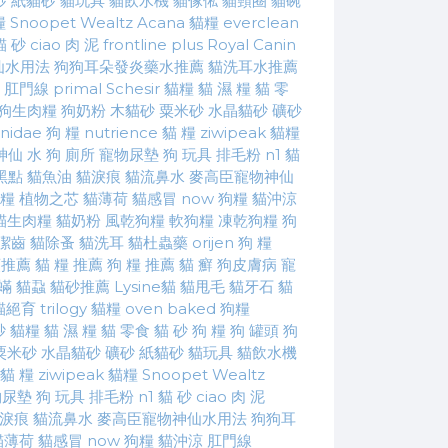
砂
紙貓砂
貓玩具
貓飲水機
貓傢俬
貓頸圈
貓碗
糧
Snoopet
Wealtz
Acana 貓糧
everclean
貓 砂
ciao 肉 泥
frontline plus
Royal Canin
仙水用法
狗狗耳朵發炎藥水推薦
貓洗耳水推薦
肛門線
primal
Schesir
貓糧
貓 濕 糧
貓 零
狗生肉糧
狗奶粉
木貓砂
粟米砂
水晶貓砂
礦砂
nidae 狗 糧
nutrience 貓 糧
ziwipeak 貓糧
神仙 水
狗 廁所
寵物尿墊
狗 玩具
排毛粉
n1 貓
黑點
貓魚油
貓淚痕
貓流鼻水
麥高臣寵物神仙
狗糧
植物之芯
貓薄荷
貓感冒
now 狗糧
貓沖涼
貓生肉糧
貓奶粉
風乾狗糧
軟狗糧
凍乾狗糧
狗
潔齒
貓除蚤
貓洗耳
貓杜蟲藥
orijen 狗 糧
頭推薦
貓 糧 推薦
狗 糧 推薦
貓 癬
狗皮膚病
寵
蟎
貓蝨
貓砂推薦
Lysine貓
貓甩毛
貓牙石
貓
貓絕育
trilogy 貓糧
oven baked 狗糧
砂
貓糧
貓 濕 糧
貓 零食
貓 砂
狗 糧
狗 罐頭
狗
粟米砂
水晶貓砂
礦砂
紙貓砂
貓玩具
貓飲水機
 貓 糧
ziwipeak 貓糧
Snoopet
Wealtz
物尿墊
狗 玩具
排毛粉
n1 貓 砂
ciao 肉 泥
淚痕
貓流鼻水
麥高臣寵物神仙水用法
狗狗耳
貓薄荷
貓感冒
now 狗糧
貓沖涼
肛門線