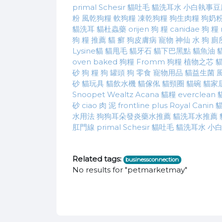
primal
Schesir
貓吐毛
貓洗耳水
小白執事豆
粉
風乾狗糧
軟狗糧
凍乾狗糧
狗生肉糧
狗奶
貓洗耳
貓杜蟲藥
orijen 狗 糧
canidae 狗 糧
狗 糧 推薦
貓 癬
狗皮膚病
寵物 神仙 水
狗 廁
Lysine貓
貓甩毛
貓牙石
貓下巴黑點
貓魚油
oven baked 狗糧
Fromm 狗糧
植物之芯
砂
狗 糧
狗 罐頭
狗 零食
寵物用品
貓益生菌
砂
貓玩具
貓飲水機
貓傢俬
貓頸圈
貓碗
貓家
Snoopet
Wealtz
Acana 貓糧
everclean
砂
ciao 肉 泥
frontline plus
Royal Canin 
水用法
狗狗耳朵發炎藥水推薦
貓洗耳水推薦
肛門線
primal
Schesir
貓吐毛
貓洗耳水
小
Related tags:
businessconnection
No results for "petmarketmay"