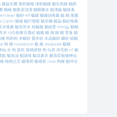
品
貓益生菌
風乾貓糧
凍乾貓糧
貓生肉糧
貓奶
圈
貓碗
貓家居清潔
貓眼藥水
貓潔齒
貓除蚤
erclean 貓砂
k9 貓罐
貓罐頭推薦
貓 糧 推薦
l Canin 貓糧
貓打噴嚏
貓耳蟎
貓蝨
貓砂推薦
耳水推薦
貓洗耳水
幼貓糧
貓絕育
trilogy 貓糧
耳水
小白執事豆腐砂
貓糧
貓 濕 糧
貓 零食
貓
肉糧
狗奶粉
木貓砂
粟米砂
水晶貓砂
礦砂
紙貓
ae 狗 糧
nutrience 貓 糧
ziwipeak 貓糧
神仙 水
狗 廁所
寵物尿墊
狗 玩具
排毛粉
n1 貓
黑點
貓魚油
貓淚痕
貓流鼻水
麥高臣寵物神仙
狗糧
植物之芯
貓薄荷
貓感冒
now 狗糧
貓沖涼