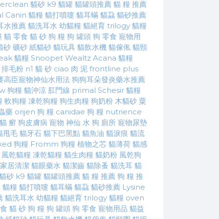
erclean 貓砂
k9 貓罐
貓罐頭推薦
貓 糧 推薦
l Canin 貓糧
貓打噴嚏
貓耳蟎
貓蝨
貓砂推薦
耳水推薦
貓洗耳水
幼貓糧
貓絕育
trilogy 貓糧
糧
貓 零食
貓 砂
狗 糧
狗 罐頭
狗 零食
寵物用
貓砂
礦砂
紙貓砂
貓玩具
貓飲水機
貓傢俬
貓頸
peak 貓糧
Snoopet
Wealtz
Acana 貓糧
排毛粉
n1 貓 砂
ciao 肉 泥
frontline plus
麥高臣寵物神仙水用法
狗狗耳朵發炎藥水推薦
w 狗糧
貓沖涼
肛門線
primal
Schesir
貓糧
糧
軟狗糧
凍乾狗糧
狗生肉糧
狗奶粉
木貓砂
粟
蟲藥
orijen 狗 糧
canidae 狗 糧
nutrience
貓 癬
狗皮膚病
寵物 神仙 水
狗 廁所
寵物尿墊
貓甩毛
貓牙石
貓下巴黑點
貓魚油
貓淚痕
貓流
ked 狗糧
Fromm 狗糧
植物之芯
貓薄荷
貓感
風乾貓糧
凍乾貓糧
貓生肉糧
貓奶粉
風乾狗
家居清潔
貓眼藥水
貓潔齒
貓除蚤
貓洗耳
貓
n 貓砂
k9 貓罐
貓罐頭推薦
貓 糧 推薦
狗 糧 推
n 貓糧
貓打噴嚏
貓耳蟎
貓蝨
貓砂推薦
Lysine
薦
貓洗耳水
幼貓糧
貓絕育
trilogy 貓糧
oven
零食
貓 砂
狗 糧
狗 罐頭
狗 零食
寵物用品
貓益