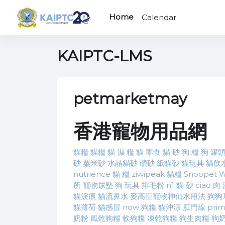
Skip to main content
Home
Calendar
KAIPTC-LMS
petmarketmay
香港寵物用品網
貓糧
貓糧
貓 濕 糧
貓 零食
貓 砂
狗 糧
狗 罐
砂
粟米砂
水晶貓砂
礦砂
紙貓砂
貓玩具
貓飲
nutrience 貓 糧
ziwipeak 貓糧
Snoopet
W
所
寵物尿墊
狗 玩具
排毛粉
n1 貓 砂
ciao 肉
貓淚痕
貓流鼻水
麥高臣寵物神仙水用法
狗狗
貓薄荷
貓感冒
now 狗糧
貓沖涼
肛門線
prim
奶粉
風乾狗糧
軟狗糧
凍乾狗糧
狗生肉糧
狗