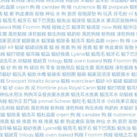
乾狗糧
軟狗糧
凍乾狗糧
狗生肉糧
狗奶粉
木貓砂
粟米砂
水晶貓砂
礦
貓杜蟲藥
orijen 狗 糧
canidae 狗 糧
nutrience 貓 糧
ziwipeak 貓
薦
貓 癬
狗皮膚病
寵物 神仙 水
狗 廁所
寵物尿墊
狗 玩具
排毛粉
n1 
貓
貓甩毛
貓牙石
貓下巴黑點
貓魚油
貓淚痕
貓流鼻水
麥高臣寵物神
baked 狗糧
Fromm 狗糧
植物之芯
貓薄荷
貓感冒
now 狗糧
貓沖涼
生菌
風乾貓糧
凍乾貓糧
貓生肉糧
貓奶粉
風乾狗糧
軟狗糧
凍乾狗糧
貓家居清潔
貓眼藥水
貓潔齒
貓除蚤
貓洗耳
貓杜蟲藥
orijen 狗 糧
ca
 貓砂
k9 貓罐
貓罐頭推薦
貓 糧 推薦
狗 糧 推薦
貓 癬
狗皮膚病
寵物 
貓糧
貓打噴嚏
貓耳蟎
貓蝨
貓砂推薦
Lysine貓
貓甩毛
貓牙石
貓下巴
貓洗耳水
幼貓糧
貓絕育
trilogy 貓糧
oven baked 狗糧
Fromm 
貓 砂
狗 糧
狗 罐頭
狗 零食
寵物用品
貓益生菌
風乾貓糧
凍乾貓糧
紙貓砂
貓玩具
貓飲水機
貓傢俬
貓頸圈
貓碗
貓家居清潔
貓眼藥水
貓
貓糧
Snoopet
Wealtz
Acana 貓糧
everclean 貓砂
k9 貓罐
貓罐
1 貓 砂
ciao 肉 泥
frontline plus
Royal Canin 貓糧
貓打噴嚏
貓耳
神仙水用法
狗狗耳朵發炎藥水推薦
貓洗耳水推薦
貓洗耳水
幼貓糧
 狗糧
貓沖涼
肛門線
primal
Schesir
貓吐毛
貓洗耳水
小白執事豆腐
貓生肉糧
貓奶粉
風乾狗糧
軟狗糧
凍乾狗糧
狗生肉糧
狗奶粉
木貓砂
潔齒
貓除蚤
貓洗耳
貓杜蟲藥
orijen 狗 糧
canidae 狗 糧
nutrience
推薦
貓 糧 推薦
狗 糧 推薦
貓 癬
狗皮膚病
寵物 神仙 水
狗 廁所
寵
貓耳蟎
貓蝨
貓砂推薦
Lysine貓
貓甩毛
貓牙石
貓下巴黑點
貓魚油
貓
糧
貓絕育
trilogy 貓糧
oven baked 狗糧
Fromm 狗糧
植物之芯