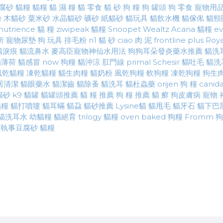
腐砂
貓糧
貓糧
貓 濕 糧
貓 零食
貓 砂
狗 糧
狗 罐頭
狗 零食
寵物用
粉
木貓砂
粟米砂
水晶貓砂
礦砂
紙貓砂
貓玩具
貓飲水機
貓傢俬
貓頸
nutrience 貓 糧
ziwipeak 貓糧
Snoopet
Wealtz
Acana 貓糧
ev
所
寵物尿墊
狗 玩具
排毛粉
n1 貓 砂
ciao 肉 泥
frontline plus
Roya
貓淚痕
貓流鼻水
麥高臣寵物神仙水用法
狗狗耳朵發炎藥水推薦
貓洗
貓薄荷
貓感冒
now 狗糧
貓沖涼
肛門線
primal
Schesir
貓吐毛
貓洗
風乾貓糧
凍乾貓糧
貓生肉糧
貓奶粉
風乾狗糧
軟狗糧
凍乾狗糧
狗生
居清潔
貓眼藥水
貓潔齒
貓除蚤
貓洗耳
貓杜蟲藥
orijen 狗 糧
canid
 貓砂
k9 貓罐
貓罐頭推薦
貓 糧 推薦
狗 糧 推薦
貓 癬
狗皮膚病
寵物 
貓糧
貓打噴嚏
貓耳蟎
貓蝨
貓砂推薦
Lysine貓
貓甩毛
貓牙石
貓下巴
貓洗耳水
幼貓糧
貓絕育
trilogy 貓糧
oven baked 狗糧
Fromm 
白執事豆腐砂
貓糧