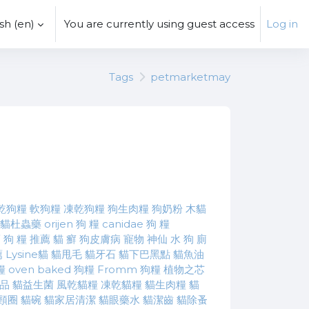
h ‎(en)‎
You are currently using guest access
Log in
Tags
petmarketmay
乾狗糧
軟狗糧
凍乾狗糧
狗生肉糧
狗奶粉
木貓
貓杜蟲藥
orijen 狗 糧
canidae 狗 糧
薦
狗 糧 推薦
貓 癬
狗皮膚病
寵物 神仙 水
狗 廁
薦
Lysine貓
貓甩毛
貓牙石
貓下巴黑點
貓魚油
糧
oven baked 狗糧
Fromm 狗糧
植物之芯
品
貓益生菌
風乾貓糧
凍乾貓糧
貓生肉糧
貓
頸圈
貓碗
貓家居清潔
貓眼藥水
貓潔齒
貓除蚤