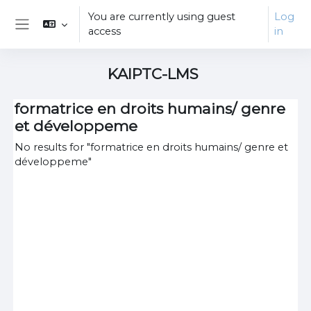
Skip to main content
You are currently using guest
Log
access
in
Side panel
KAIPTC-LMS
formatrice en droits humains/ genre
et développeme
No results for "formatrice en droits humains/ genre et
développeme"