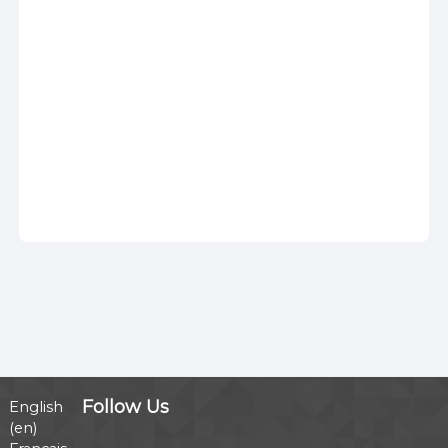
Follow Us
English
‎(en)‎