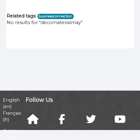
Related tags:
businessconnection
No results for "decomaterialmay"
Follow Us
English
‎(en)‎
Français
‎(fr)‎
Get the
mobile