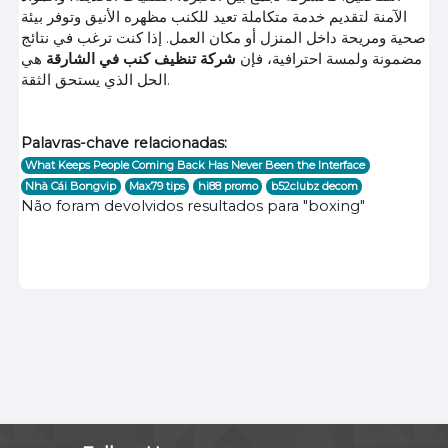
الآمنة لتقديم خدمة متكاملة تعيد للكنب مظهره الأنيق وتوفر بيئة
صحية ومريحة داخل المنزل أو مكان العمل. إذا كنت ترغب في نتائج
مضمونة ولمسة احترافية، فإن
شركة تنظيف كنب في الشارقة
هي
الحل الذي يستحق الثقة.
Palavras-chave relacionadas:
What Keeps People Coming Back Has Never Been the Interface
Nhà Cái Bongvip
Max79 tips
hi88 promo
b52clubz decom
Não foram devolvidos resultados para "boxing"