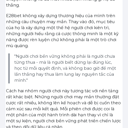
thắng.
E28bet không xây dựng thương hiệu của mình trên
những câu chuyện may mắn. Thay vào đó, mục tiêu
của họ là xây dựng một thế hệ người chơi kiên trì,
những người hiểu rằng cá cược thông minh là một kỹ
năng được rèn luyện chứ không phải là một trò chơi
mù quáng.
"Người chơi bền vững không phải là người chưa
từng thua - mà là người biết dừng lại đúng lúc,
học từ mỗi quyết định, và không bao giờ để một
lần thắng hay thua làm lung lay nguyên tắc của
mình."
Cách hai nhóm người chơi này tương tác với nền tảng
rất khác biệt. Những người chơi may mắn thường đặt
cược rất nhiều, không lên kế hoạch và dễ bị cuốn theo
cảm xúc sau mỗi kết quả. Mỗi phiên chơi được coi là
một phần của một hành trình dài hạn thay vì chỉ là
một sự kiện, người chơi bền vững phát triển chiến lược
và theo dõi dữ liệu cá nhân.