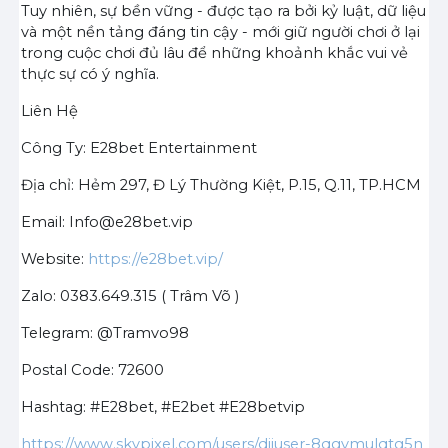
Tuy nhiên, sự bền vững - được tạo ra bởi kỷ luật, dữ liệu
và một nền tảng đáng tin cậy - mới giữ người chơi ở lại
trong cuộc chơi đủ lâu để những khoảnh khắc vui vẻ
thực sự có ý nghĩa.
Liên Hệ
Công Ty: E28bet Entertainment
Địa chỉ: Hẻm 297, Đ Lý Thường Kiệt, P.15, Q.11, TP.HCM
Email: Info@e28bet.vip
Website:
https://e28bet.vip/
Zalo: 0383.649.315 ( Trâm Võ )
Telegram: @Tramvo98
Postal Code: 72600
Hashtag: #E28bet, #E2bet #E28betvip
https://www.skypixel.com/users/djiuser-8qgvmulqtg5n