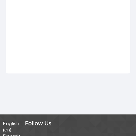
Follow Us
English
‎(en)‎