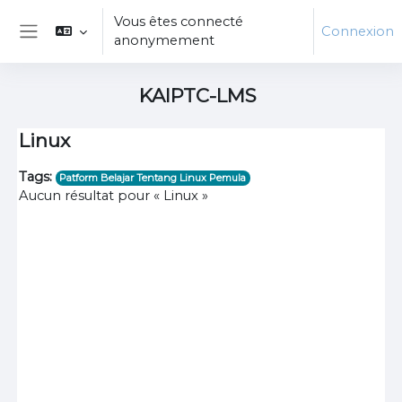
Passer au contenu principal
Vous êtes connecté
Connexion
anonymement
Panneau latéral
KAIPTC-LMS
Linux
Tags:
Patform Belajar Tentang Linux Pemula
Aucun résultat pour « Linux »