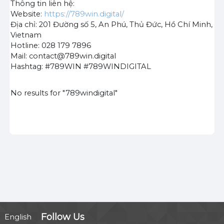
Thông tin liên hệ:
Website:
https://789win.digital/
Địa chỉ: 201 Đường số 5, An Phú, Thủ Đức, Hồ Chí Minh,
Vietnam
Hotline: 028 179 7896
Mail: contact@789win.digital
Hashtag: #789WIN #789WINDIGITAL
No results for "789windigital"
Follow Us
English