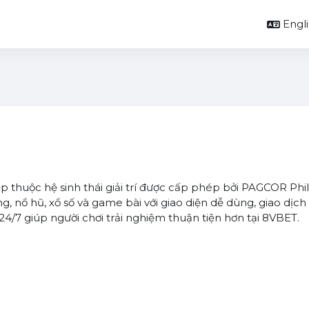
Englis
p thuộc hệ sinh thái giải trí được cấp phép bởi PAGCOR Phi
ởng, nổ hũ, xổ số và game bài với giao diện dễ dùng, giao d
24/7 giúp người chơi trải nghiệm thuận tiện hơn tại 8VBET.