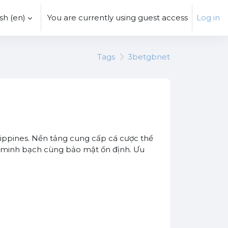
h ‎(en)‎
You are currently using guest access
Log in
Tags
3betgbnet
lippines. Nền tảng cung cấp cá cược thể
ịch minh bạch cùng bảo mật ổn định. Ưu