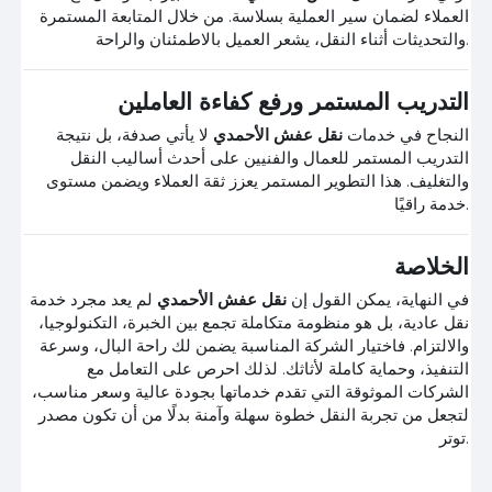
العملاء لضمان سير العملية بسلاسة. من خلال المتابعة المستمرة
والتحديثات أثناء النقل، يشعر العميل بالاطمئنان والراحة.
التدريب المستمر ورفع كفاءة العاملين
النجاح في خدمات
نقل عفش الأحمدي
لا يأتي صدفة، بل نتيجة
التدريب المستمر للعمال والفنيين على أحدث أساليب النقل
والتغليف. هذا التطوير المستمر يعزز ثقة العملاء ويضمن مستوى
خدمة راقيًا.
الخلاصة
في النهاية، يمكن القول إن
نقل عفش الأحمدي
لم يعد مجرد خدمة
نقل عادية، بل هو منظومة متكاملة تجمع بين الخبرة، التكنولوجيا،
والالتزام. فاختيار الشركة المناسبة يضمن لك راحة البال، وسرعة
التنفيذ، وحماية كاملة لأثاثك. لذلك احرص على التعامل مع
الشركات الموثوقة التي تقدم خدماتها بجودة عالية وسعر مناسب،
لتجعل من تجربة النقل خطوة سهلة وآمنة بدلًا من أن تكون مصدر
توتر.