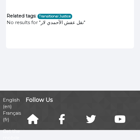
Related tags:
Transitional Justice
No results for "نقل عفش الأحمدي لار"
Follow Us
English
‎(en)‎
Français
‎(fr)‎
Get the
mobile