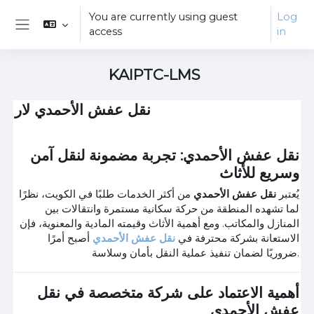
Skip to main content
You are currently using guest
Log
access
in
Side panel
KAIPTC-LMS
نقل عفش الأحمدي لار
نقل عفش الأحمدي: تجربة مضمونة لنقل آمن
وسريع للأثاث
يُعتبر
نقل عفش الأحمدي
من أكثر الخدمات طلبًا في الكويت، نظرًا
لما تشهده المنطقة من حركة سكانية مستمرة وانتقالات بين
المنازل والمكاتب. ومع أهمية الأثاث وقيمته المادية والمعنوية، فإن
الاستعانة بشركة محترفة في
نقل عفش الأحمدي
أصبح أمرًا
ضروريًا لضمان تنفيذ عملية النقل بأمان وسلاسة.
أهمية الاعتماد على شركة متخصصة في نقل
عفش الأحمدي