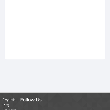
Follow Us
English
‎(en)‎