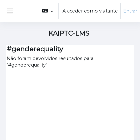
Ir para o conteúdo principal
A aceder como visitante
Entrar
Painel lateral
KAIPTC-LMS
#genderequality
Não foram devolvidos resultados para
"#genderequality"